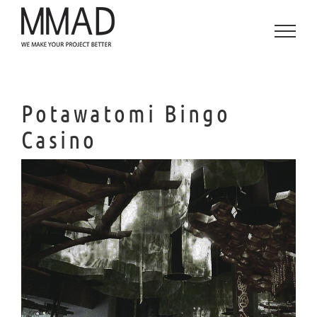
Saltar
al
contenido
Potawatomi Bingo
Casino