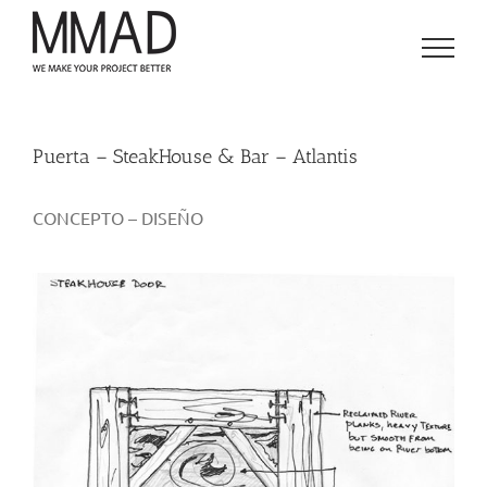
Saltar
al
contenido
Puerta – SteakHouse & Bar – Atlantis
CONCEPTO – DISEÑO